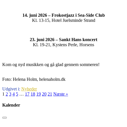
14. juni 2026 – Frokostjazz i Sea-Side Club
Kl. 13-15, Hotel Juelsminde Strand
23. juni 2026 – Sankt Hans koncert
Kl. 19-21, Kystens Perle, Horsens
Kom og nyd musikken og gå glad gennem sommeren!
Foto: Helena Holm, helenaholm.dk
Udgivet i:
Nyheder
1
2
3
4
5
…
17
18
19
20
21
Næste »
Kalender