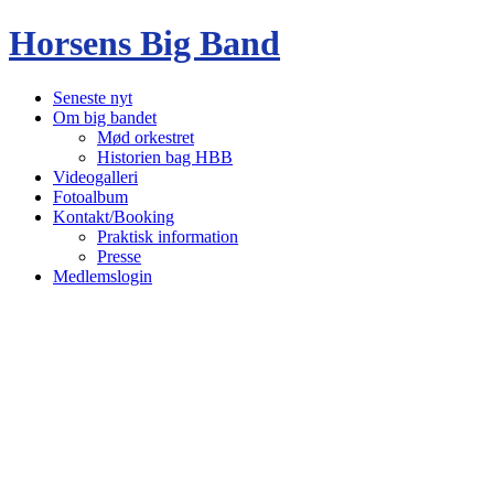
Horsens Big Band
Seneste nyt
Om big bandet
Mød orkestret
Historien bag HBB
Videogalleri
Fotoalbum
Kontakt/Booking
Praktisk information
Presse
Medlemslogin