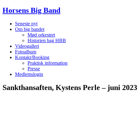
Horsens Big Band
Seneste nyt
Om big bandet
Mød orkestret
Historien bag HBB
Videogalleri
Fotoalbum
Kontakt/Booking
Praktisk information
Presse
Medlemslogin
Sankthansaften, Kystens Perle – juni 2023